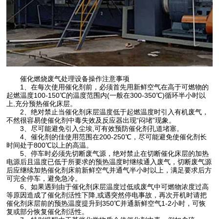
催化燃烧废气处理设备操作注意事项
1、在每次使用催化剂前，必须首先用新鲜空气在高于可燃物的
起燃温度100-150℃的温度范围内(一般在300-350℃)循环半小时以
上,充分预热催化床层。
2、绝对禁止当催化剂床层温度低于起燃温度时引入有机废气，
不然很容易使催化剂中毒失效及反应器出现“闷堵”现象。
3、尽可能避免引入尘埃,可有效预防催化剂孔道堵塞。
4、催化剂的佳使用范围在200-250℃，尽可能避免使催化剂长
时间处于800℃以上的高温。
5、停车时必须先切断废气源，绝对禁止在切断催化床层的加热
电源后且温度已低于所要求的预热温度时继续通入废气，切断废气源
后应继续加热催化剂床前新鲜空气并通气半小时以上，满足要求后方
可完全停车，避免急冷。
6、如果遇到由于催化剂床层温度过低或废气中可燃物浓度过高
等原因造成了催化剂活性下降,或遇突然停电事故，再次开机时请把
催化剂床层前的预热温度提升到350℃并通新鲜空气1-2小时，可恢
复或部分恢复催化剂活性。