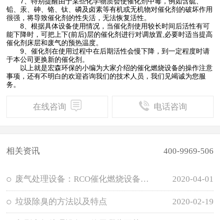
7、特别提醒由于某些化学物质会使催化剂中毒，例如含硫、
铅、汞、砷、铬、钛、磷及卤素等有机或无机物对催化剂的破坏作用
很强，将导致催化剂的性失活，无法恢复活性。
8、根据具体设备使用情况，当催化剂使用较长时间后活性有可
能下降时，可把上下(前后)层的催化剂进行对调放置,必要时适当提高
催化剂床层和废气的预热温度。
9、催化剂在使用过程中在后期活性会慢下降，到一定程度时请
于本公司更换新的催化剂。
以上就是宏森环保的小编为大家介绍的催化燃烧设备的操作注意
事项，还有不明白的欢迎咨询我们的技术人员，我们见竭诚为您服
务。
在线咨询
电话咨询
相关资讯
400-9969-506
废气处理设备：RCO催化燃烧设备是如何运行工作的？
2020-04-01
垃圾除臭的方法以及特点
2020-02-19